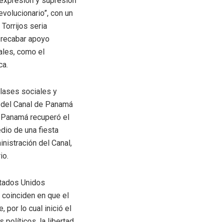
e expresión y supresión
evolucionario”, con un
Torrijos seria
a recabar apoyo
ales, como el
ca.
lases sociales y
er del Canal de Panamá
, Panamá recuperó el
dio de una fiesta
nistración del Canal,
io.
stados Unidos
coinciden en que el
 por lo cual inició el
 políticos, la libertad