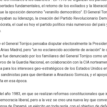
bertades fundamentales, el retorno de los exiliados y la liberac
 que la oposición denomino “veranillo democrático”. El General Torr
yaban su liderazgo, la creación del Partido Revolucionario Democ
crata, el cual es hoy el partido político más numeroso del país
.
el General Torrijos pensaba disputar electoralmente la Presid
 Arias Madrid, pero “un no esclarecido accidente de aviación” le co
e fue denunciado por los familiares del General Torrijos como un
os de la Guardia Nacional, en colaboración con la CIA norteamer
 para los intereses geo-estratégicos de los Estados Unidos en
s sandinistas para que derribaran a Anastasio Somoza, y el apoyo
eña en esa época.
 del año 1983, en que se realizan reformas constitucionales que
emocracia liberal, pero a la vez se creo una nueva ley que conver
nsa de Panamá, un ejército en toda regla, con el objetivo de def