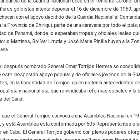
ndancia de la Guardia Nacional recae en el Teniente Coronel Oma
eros golpistas intenta deponer el 16 de diciembre de 1969, ap
chocan con el apoyo decidido de la Guardia Nacional al Comandan
 la Provincia de Chiriqui, parte de una caravana por todo el país,
udad de Panamá, donde lo esperaban tropas y oficiales leales qui
oris Martines, Bolívar Urrutia y José Maria Pinilla huyen a la Zon
ana.
 después nombrado General Omar Torrijos Herrera se consolida 
e este inesperado apoyo popular y de oficiales jóvenes de la Guar
tes, en la honestidad de Torrijos, quien no tenía antecedentes de
opulista y nacionalista, que reivindicaba reformas sociales y la l
a del Canal.
 que el General Torrijos convoca a una Asamblea Nacional en 19
, y está Asamblea esta conformada por 505 Representantes elect
 en Cuba. El General Torrijos gobernó con plenos poderes otor