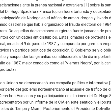
eclaraciones ante la prensa nacional y extranjera, [1] sobre la pa
del Dr. Hugo Spadafora Franco (quien fuera torturado y decapitado
 participación de Noriega en el tráfico de armas, drogas y lavado 
ndo castrense que había organizado el fraude electoral de 1984
rera. De aquellas declaraciones surgieron fuerte jornadas de pro
ntos con unidades antidisturbios. Estas jornadas de protestas er
onal, creada el 9 de junio de 1987, y compuesta por gremios emp
cívicos y partidos políticos de oposición. El Gobierno se vio ob
sitio y suspender las garantías constitucionales. Un día importan
julio de 1987, mejor conocido como el “Viernes Negro”, por la can
protestas.
dos Unidos se desencadenó una campaña política e informativa [2
por parte del gobierno norteamericano al acusarle de tráfico de 
s Derechos Humanos y su participación en el crimen del Dr. Hugo 
recentaron por un informe de la CIA en este sentido, y el posteri
unales de Tampa y Miami. Posteriormente el Presidente Delvalle i