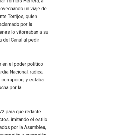
r Torrijos Herrera, a
rovechando un viaje de
te Torrijos, quien
 aclamado por la
enes lo vitoreaban a su
a del Canal al pedir
en el poder político
dia Nacional, radica,
 corrupción, y estaba
ucha por la
72 para que redacte
os, imitando el estilo
gados por la Asamblea,