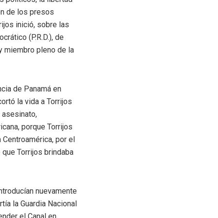
ión de los presos
ijos inició, sobre las
rático (P.R.D.), de
 y miembro pleno de la
encia de Panamá en
rtó la vida a Torrijos
 asesinato,
icana, porque Torrijos
 Centroamérica, por el
 que Torrijos brindaba
 introducían nuevamente
tía la Guardia Nacional
ender el Canal en