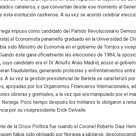
ratados canaleros, y que convertían desde ese momento al Gener
 esta institución castrense. A su vez se acordó celebrar elecc
oriega impuso como candidato del Partido Revolucionario Democ
ijista) al Economista panameño graduado en la Universidad de Chi
había sido Ministro de Economía en el gobierno de Torrijos y vic
Cuando éste gana oficialmente las elecciones de 1984, la oposic
cuyo candidato era el Dr. Arnulfo Arias Madrid, acusó al gobierno
eran fraudulentas, generando protestas y enfrentamientos entre
. A su vez la gestión presidencial de Barleta se caracterizó por
es, apoyadas por los Organismos Financieros Internacionales, a
ones obreras y gremiales, a la vez que era manipulado por el m
l Noriega. Poco tiempo después los militares lo obligaron a renun
cia por su vicepresidente Erick Delvalle.
te de la Crisis Política fue cuando el Coronel Roberto Díaz Herr
, quien había sido obligado por Noriega a jubilarse, desconocien