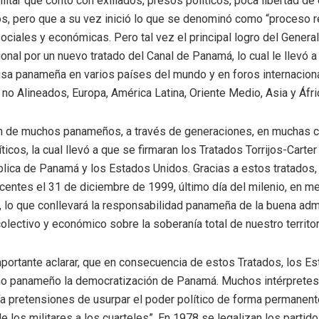
litar que contó con exiliados, presos políticos, poca libertad d
cos, pero que a su vez inició lo que se denominó como “proceso r
ciales y económicas. Pero tal vez el principal logro del General 
onal por un nuevo tratado del Canal de Panamá, lo cual le llevó 
ausa panameña en varios países del mundo y en foros internacion
o Alineados, Europa, América Latina, Oriente Medio, Asia y Áfri
n de muchos panameños, a través de generaciones, en muchas c
íticos, la cual llevó a que se firmaran los Tratados Torrijos-Cart
blica de Panamá y los Estados Unidos. Gracias a estos tratados
centes el 31 de diciembre de 1999, último día del milenio, en me
, lo que conllevará la responsabilidad panameña de la buena admi
lectivo y económico sobre la soberanía total de nuestro territor
portante aclarar, que en consecuencia de estos Tratados, los E
rno panameño la democratización de Panamá. Muchos intérpretes 
ía pretensiones de usurpar el poder político de forma permanente,
 los militares a los cuarteles”. En 1978 se legalizan los partidos