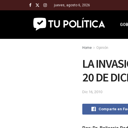
jueves, agosto 6, 2026
GOB
Home
Opinión
LA INVAS
20 DE DI
Dic 16, 2010
Comparte en F