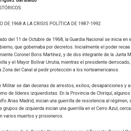
driguez Garibaldo
ISTÓRICOS
 DE 1968 A LA CRISIS POLÍTICA DE 1987-1992
do del 11 de Octubre de 1968, la Guardia Nacional se inicia en e
bierno, que gobernaba por decretos. Inicialmente el poder recae e
eniente Coronel Boris Martínez, y de dos integrante de la Junta Mil
lla y el Mayor Bolívar Urrutia, mientras el presidente derrocado, 
a Zona del Canal al pedir protección a los norteamericanos.
e Militar se dan decenas de arrestos, exilios, desapariciones y a
mo de líderes izquierdistas. En la Provincia de Chiriquí, algun
lfo Arias Madrid, inician una guerrilla de resistencia al régimen
e grupos de izquierda inician una guerrilla en el Cerro Azul, cerc
 varios muertos y prisioneros.