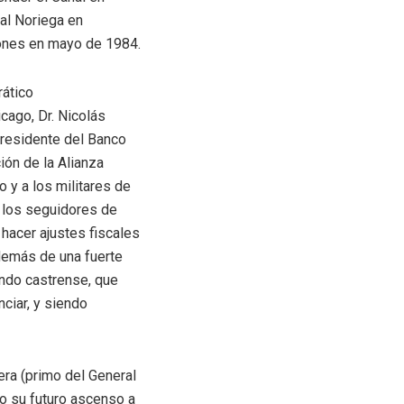
al Noriega en
iones en mayo de 1984.
rático
cago, Dr. Nicolás
epresidente del Banco
ión de la Alianza
 y a los militares de
 los seguidores de
 hacer ajustes fiscales
demás de una fuerte
ando castrense, que
ciar, y siendo
era (primo del General
do su futuro ascenso a