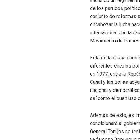
iniciando un régimen mi
de los partidos políti
conjunto de reformas so
encabezar la lucha naci
internacional con la c
Movimiento de Países n
Esta es la causa comú
diferentes círculos pol
en 1977, entre la Repú
Canal y las zonas adya
nacional y democrática
así como el buen uso co
Además de esto, es im
condicionará al gobie
General Torrijos no ten
ya famoso “repliegue de