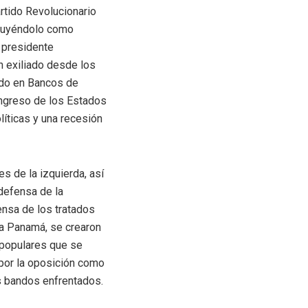
rtido Revolucionario
tituyéndolo como
 presidente
n exiliado desde los
ado en Bancos de
ongreso de los Estados
íticas y una recesión
s de la izquierda, así
defensa de la
ensa de los tratados
ra Panamá, se crearon
 populares que se
 por la oposición como
s bandos enfrentados.