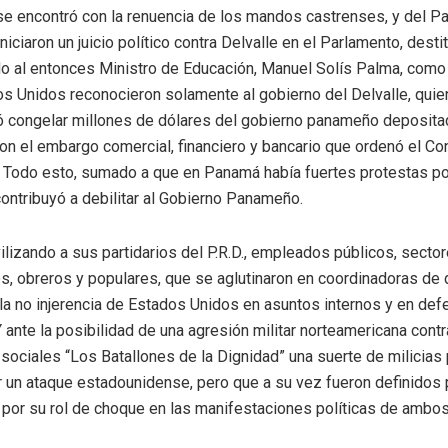
se encontró con la renuencia de los mandos castrenses, y del Pa
iciaron un juicio político contra Delvalle en el Parlamento, des
o al entonces Ministro de Educación, Manuel Solís Palma, como
os Unidos reconocieron solamente al gobierno del Delvalle, quie
 congelar millones de dólares del gobierno panameño deposit
on el embargo comercial, financiero y bancario que ordenó el C
 Todo esto, sumado a que en Panamá había fuertes protestas pol
ntribuyó a debilitar al Gobierno Panameño.
lizando a sus partidarios del P.R.D., empleados públicos, sectore
, obreros y populares, que se aglutinaron en coordinadoras de 
 la no injerencia de Estados Unidos en asuntos internos y en def
 ante la posibilidad de una agresión militar norteamericana cont
ociales “Los Batallones de la Dignidad” una suerte de milicias
r un ataque estadounidense, pero que a su vez fueron definidos
, por su rol de choque en las manifestaciones políticas de ambo