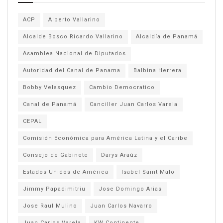
ACP
Alberto Vallarino
Alcalde Bosco Ricardo Vallarino
Alcaldía de Panamá
Asamblea Nacional de Diputados
Autoridad del Canal de Panama
Balbina Herrera
Bobby Velasquez
Cambio Democratico
Canal de Panamá
Canciller Juan Carlos Varela
CEPAL
Comisión Económica para América Latina y el Caribe
Consejo de Gabinete
Darys Araúz
Estados Unidos de América
Isabel Saint Malo
Jimmy Papadimitriu
Jose Domingo Arias
Jose Raul Mulino
Juan Carlos Navarro
Juan Carlos Varela
KW Continente