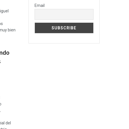
Email
iguel
os
 muy bien
ando
s
l
o
,
al del