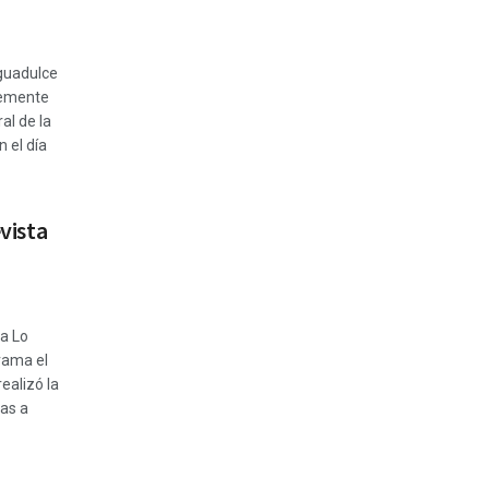
Aguadulce
temente
l de la
 el día
vista
a Lo
rama el
ealizó la
tas a