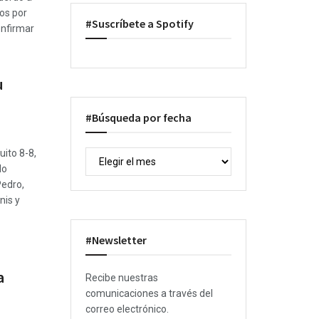
dos por
#Suscríbete a Spotify
onfirmar
u
#Búsqueda por fecha
uito 8-8,
do
Pedro,
nis y
#Newsletter
a
Recibe nuestras
comunicaciones a través del
correo electrónico.