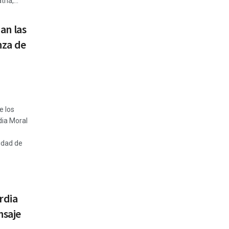
ia,...
an las
nza de
e los
ia Moral
idad de
rdia
nsaje