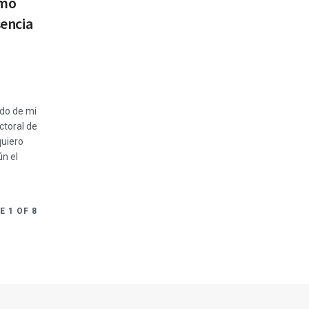
rmo
sencia
do de mi
ctoral de
quiero
ún el
E 1 OF 8