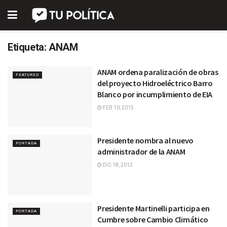
Etiqueta:
ANAM
ANAM ordena paralización de obras
FEATURED
del proyecto Hidroeléctrico Barro
Blanco por incumplimiento de EIA
FEB 10, 2015
Presidente nombra al nuevo
PORTADA
administrador de la ANAM
DIC 18, 2012
Presidente Martinelli participa en
PORTADA
Cumbre sobre Cambio Climático