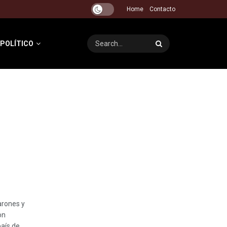
Home
Contacto
 POLÍTICO
arones y
on
aís de