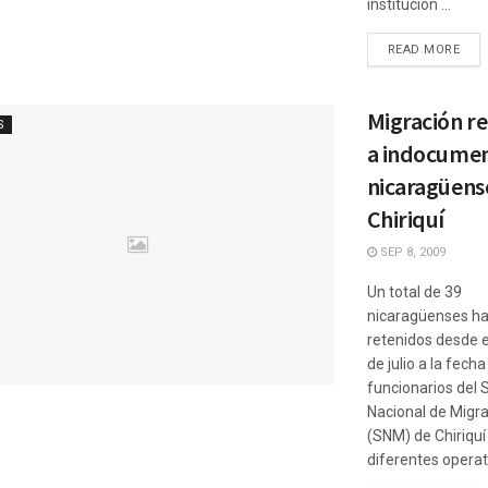
institución ...
READ MORE
Migración re
S
a indocume
nicaragüens
Chiriquí
SEP 8, 2009
Un total de 39
nicaragüenses ha
retenidos desde 
de julio a la fecha
funcionarios del S
Nacional de Migr
(SNM) de Chiriquí
diferentes operati