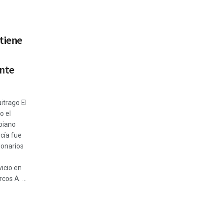
tiene
ante
itrago El
o el
biano
cía fue
ionarios
vicio en
os A. ...