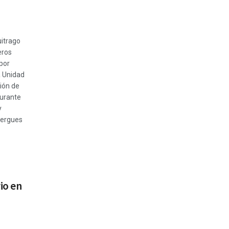
uitrago
eros
por
a Unidad
ión de
urante
y
bergues
io en