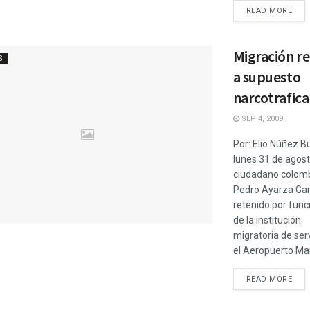
READ MORE
Migración re
S
a supuesto
narcotrafic
SEP 4, 2009
Por: Elio Núñez Bu
lunes 31 de agost
ciudadano colom
Pedro Ayarza Gar
retenido por func
de la institución
migratoria de ser
el Aeropuerto Marc
READ MORE