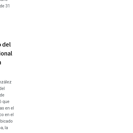
 de 31
 del
ional
n
nzález
del
 de
ó que
as en el
co en el
 ubicado
a, la