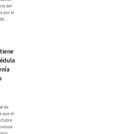
na del
e por el
e ...
tiene
cédula
enía
n
al de
 que el
octubre
ovincia
dano