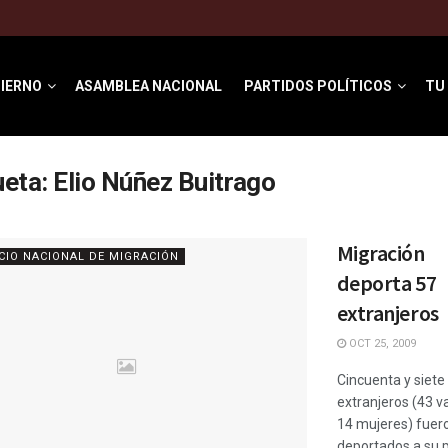
IERNO
ASAMBLEA NACIONAL
PARTIDOS POLÍTICOS
TU
ueta:
Elio Núñez Buitrago
Migración
CIO NACIONAL DE MIGRACIÓN
deporta 57
extranjeros
OCT 25, 2009
Cincuenta y siete
extranjeros (43 v
14 mujeres) fuer
deportados a su p