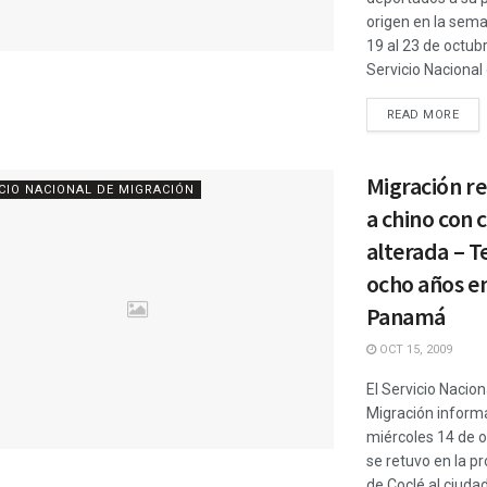
origen en la sema
19 al 23 de octubr
Servicio Nacional d
READ MORE
Migración re
CIO NACIONAL DE MIGRACIÓN
a chino con 
alterada – T
ocho años e
Panamá
OCT 15, 2009
El Servicio Nacion
Migración informa
miércoles 14 de 
se retuvo en la pr
de Coclé al ciuda