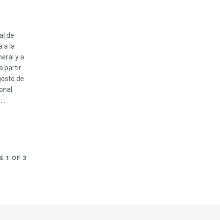
al de
 a la
eral y a
 partir
gosto de
onal
..
E 1 OF 3