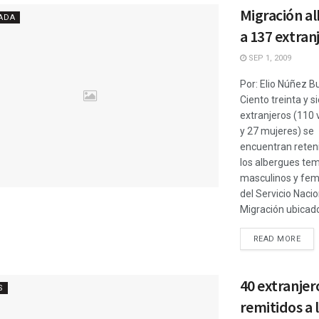
Migración a
ADA
a 137 extran
SEP 1, 2009
Por: Elio Núñez B
Ciento treinta y s
extranjeros (110
y 27 mujeres) se
encuentran reten
los albergues te
masculinos y fe
del Servicio Nacio
Migración ubicados
READ MORE
40 extranjer
S
remitidos a 