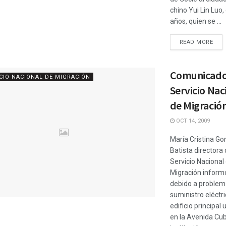
chino Yui Lin Luo,
años, quien se ...
READ MORE
Comunicado
CIO NACIONAL DE MIGRACIÓN
Servicio Nac
de Migració
OCT 14, 2009
María Cristina Go
Batista directora 
Servicio Nacional
Migración inform
debido a problem
suministro eléctri
edificio principal
en la Avenida Cub