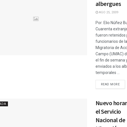
albergues
AGO 25, 2009
Por: Elio Núñez B
Cuarenta extranj
fueron retenidos 
funcionarios de l
Migratoria de Acc
Campo (UMAC) d
el fin de semana 
enviados a los al
temporales ...
READ MORE
Nuevo horar
ADA
el Servicio
Nacional de