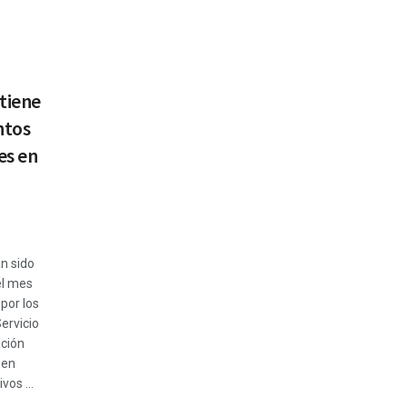
tiene
ntos
es en
n sido
el mes
 por los
ervicio
ación
 en
vos ...