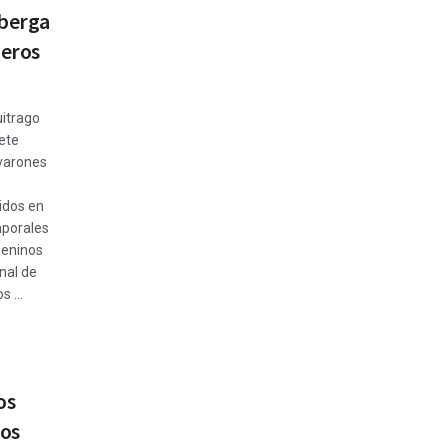
lberga
jeros
uitrago
iete
 varones
idos en
mporales
meninos
nal de
 ...
os
los