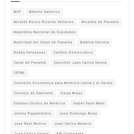
ACP
Alberto Vallarino
Alcalde Bosco Ricardo Vallarino
Alcaldía de Panamá
Asamblea Nacional de Diputados
Autoridad del Canal de Panama
Balbina Herrera
Bobby Velasquez
Cambio Democratico
Canal de Panamá
Canciller Juan Carlos Varela
CEPAL
Comisión Económica para América Latina y el Caribe
Consejo de Gabinete
Darys Araúz
Estados Unidos de América
Isabel Saint Malo
Jimmy Papadimitriu
Jose Domingo Arias
Jose Raul Mulino
Juan Carlos Navarro
Juan Carlos Varela
KW Continente