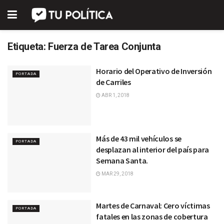
Etiqueta:
Fuerza de Tarea Conjunta
Horario del Operativo de Inversión
PORTADA
de Carriles
ABR 1, 2018
Más de 43 mil vehículos se
PORTADA
desplazan al interior del país para
Semana Santa.
MAR 29, 2018
Martes de Carnaval: Cero víctimas
PORTADA
fatales en las zonas de cobertura