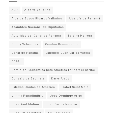
ACP
Alberto Vallarino
Alcalde Bosco Ricardo Vallarino
Alcaldía de Panamá
Asamblea Nacional de Diputados
Autoridad del Canal de Panama
Balbina Herrera
Bobby Velasquez
Cambio Democratico
Canal de Panamá
Canciller Juan Carlos Varela
CEPAL
Comisión Económica para América Latina y el Caribe
Consejo de Gabinete
Darys Araúz
Estados Unidos de América
Isabel Saint Malo
Jimmy Papadimitriu
Jose Domingo Arias
Jose Raul Mulino
Juan Carlos Navarro
Juan Carlos Varela
KW Continente