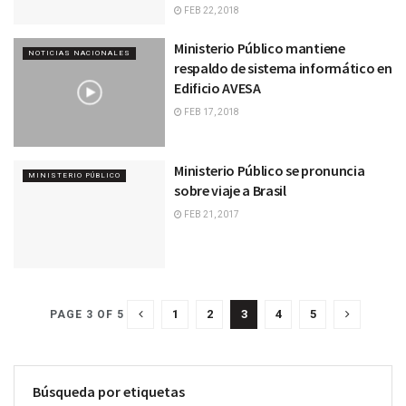
FEB 22, 2018
Ministerio Público mantiene
NOTICIAS NACIONALES
respaldo de sistema informático en
Edificio AVESA
FEB 17, 2018
Ministerio Público se pronuncia
MINISTERIO PÚBLICO
sobre viaje a Brasil
FEB 21, 2017
1
2
3
4
5
PAGE 3 OF 5
Búsqueda por etiquetas