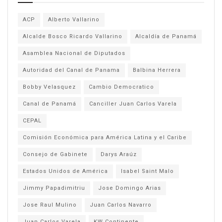
ACP
Alberto Vallarino
Alcalde Bosco Ricardo Vallarino
Alcaldía de Panamá
Asamblea Nacional de Diputados
Autoridad del Canal de Panama
Balbina Herrera
Bobby Velasquez
Cambio Democratico
Canal de Panamá
Canciller Juan Carlos Varela
CEPAL
Comisión Económica para América Latina y el Caribe
Consejo de Gabinete
Darys Araúz
Estados Unidos de América
Isabel Saint Malo
Jimmy Papadimitriu
Jose Domingo Arias
Jose Raul Mulino
Juan Carlos Navarro
Juan Carlos Varela
KW Continente