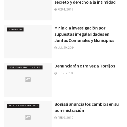
secreto y derecho a la intimidad
FEB 4, 2015
MP inicia investigación por
FEATURED
supuestas irregularidades en
Juntas Comunales y Municipios
JUL 29, 2014
Denunciarán otra vez a Torrijos
NOTICIAS NACIONALES
DIC 7, 2010
Bonissi anuncia los cambios en su
MINISTERIO PÚBLICO
administración
FEB 9, 2010