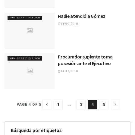
Nadie atendió a Gómez
MINISTERIO PÚBLICO
FEB 9, 2010
Procurador suplente toma
MINISTERIO PÚBLICO
posesión ante el Ejecutivo
FEB 7, 2010
1
…
3
4
5
PAGE 4 OF 5
Búsqueda por etiquetas