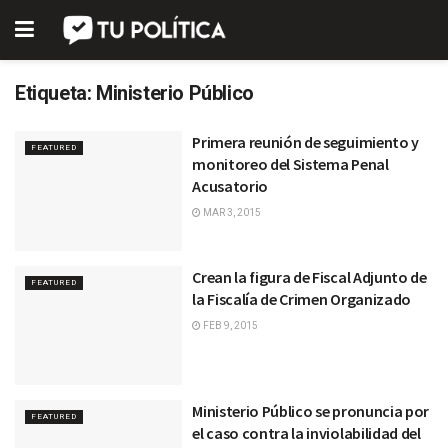
Etiqueta:
Ministerio Público
Primera reunión de seguimiento y
FEATURED
monitoreo del Sistema Penal
Acusatorio
MAR 3, 2015
Crean la figura de Fiscal Adjunto de
FEATURED
la Fiscalía de Crimen Organizado
FEB 9, 2015
Ministerio Público se pronuncia por
FEATURED
el caso contra la inviolabilidad del