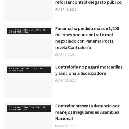
reforzar control del gasto público
ABR 15, 2025
Panamá ha perdido más de 1,200
CONTRALORÍA GENERAL DE
LA REPÚBLICA
millones por un contrato mal
negociado con Panama Ports,
revela Contraloría
ABR 7, 2025
Contraloría no pagará mascarillas
ASAMBLEA NACIONAL DE
DIPUTADOS
y sanciona a fiscalizadora
ABR 24, 2020
Contralor presenta denuncia por
CONTRALORÍA GENERAL DE
LA REPÚBLICA
manejos irregulares en Asamblea
Nacional
JUN 28, 2018