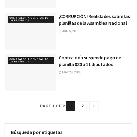
¡CORRUPCIÓN! Realidades sobre las
CONTRALORÍA GENERAL DE
LA REPÚBLICA
planillas de la Asamblea Nacional
JUN 5, 2018
Contraloría suspende pago de
CONTRALORÍA GENERAL DE
LA REPÚBLICA
planilla 080 a 11 diputados
MAY 29, 2018
1
2
PAGE 1 OF 2
Búsqueda por etiquetas