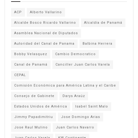
ACP
Alberto Vallarino
Alcalde Bosco Ricardo Vallarino
Alcaldía de Panamá
Asamblea Nacional de Diputados
Autoridad del Canal de Panama
Balbina Herrera
Bobby Velasquez
Cambio Democratico
Canal de Panamá
Canciller Juan Carlos Varela
CEPAL
Comisión Económica para América Latina y el Caribe
Consejo de Gabinete
Darys Araúz
Estados Unidos de América
Isabel Saint Malo
Jimmy Papadimitriu
Jose Domingo Arias
Jose Raul Mulino
Juan Carlos Navarro
Juan Carlos Varela
KW Continente