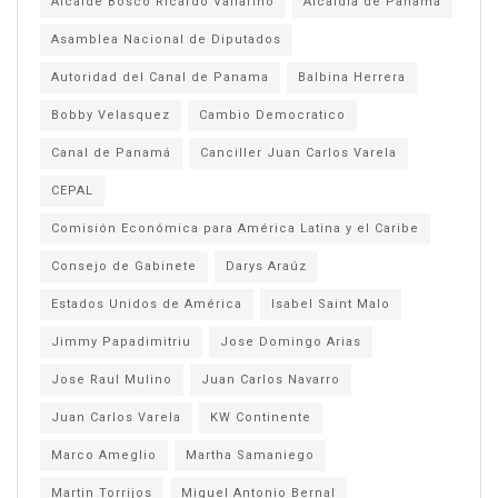
Alcalde Bosco Ricardo Vallarino
Alcaldía de Panamá
Asamblea Nacional de Diputados
Autoridad del Canal de Panama
Balbina Herrera
Bobby Velasquez
Cambio Democratico
Canal de Panamá
Canciller Juan Carlos Varela
CEPAL
Comisión Económica para América Latina y el Caribe
Consejo de Gabinete
Darys Araúz
Estados Unidos de América
Isabel Saint Malo
Jimmy Papadimitriu
Jose Domingo Arias
Jose Raul Mulino
Juan Carlos Navarro
Juan Carlos Varela
KW Continente
Marco Ameglio
Martha Samaniego
Martin Torrijos
Miguel Antonio Bernal