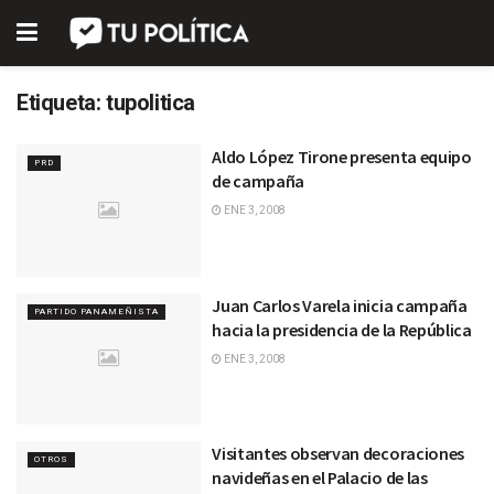
Etiqueta:
tupolitica
Aldo López Tirone presenta equipo
PRD
de campaña
ENE 3, 2008
Juan Carlos Varela inicia campaña
PARTIDO PANAMEÑISTA
hacia la presidencia de la República
ENE 3, 2008
Visitantes observan decoraciones
OTROS
navideñas en el Palacio de las