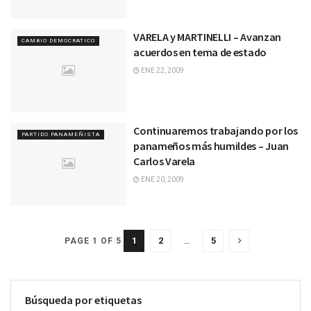
VARELA y MARTINELLI – Avanzan
CAMBIO DEMOCRATICO
acuerdos en tema de estado
ENE 22, 2009
Continuaremos trabajando por los
PARTIDO PANAMEÑISTA
panameños más humildes – Juan
Carlos Varela
ENE 20, 2009
1
2
…
5
PAGE 1 OF 5
Búsqueda por etiquetas