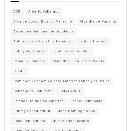
ACP
Alberto Vallarino
Alcalde Bosco Ricardo Vallarino
Alcaldía de Panamá
Asamblea Nacional de Diputados
Autoridad del Canal de Panama
Balbina Herrera
Bobby Velasquez
Cambio Democratico
Canal de Panamá
Canciller Juan Carlos Varela
CEPAL
Comisión Económica para América Latina y el Caribe
Consejo de Gabinete
Darys Araúz
Estados Unidos de América
Isabel Saint Malo
Jimmy Papadimitriu
Jose Domingo Arias
Jose Raul Mulino
Juan Carlos Navarro
Juan Carlos Varela
KW Continente