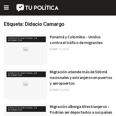
Etiqueta:
Didacio Camargo
Panamá y Colombia – Unidos
SERVICIO NACIONAL DE
MIGRACIÓN
contra el tráfico de migrantes
MAY 12, 2010
Migración atiende más de 500 mil
SERVICIO NACIONAL DE
MIGRACIÓN
nacionales y extranjeros en puertos
y aeropuertos
MAR 10, 2010
Migración alberga 69 extranjeros –
SERVICIO NACIONAL DE
MIGRACIÓN
Podrían ser deportados a sus países